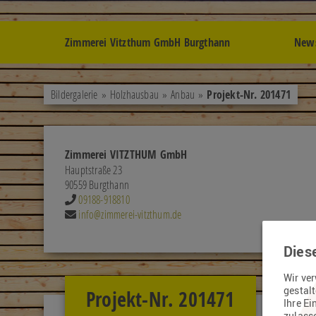
Zimmerei Vitzthum GmbH Burgthann
New
Bildergalerie
»
Holzhausbau
»
Anbau
»
Projekt-Nr. 201471
Zimmerei VITZTHUM GmbH
Hauptstraße 23
90559 Burgthann
09188-918810
info@zimmerei-vitzthum.de
Dies
Wir ve
gestal
Projekt-Nr. 201471
Ihre Ei
zulasse