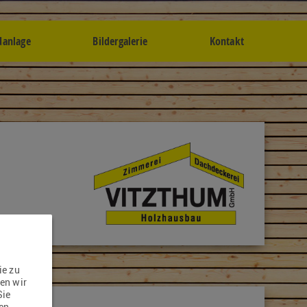
anlage
Bildergalerie
Kontakt
ie zu
en wir
Sie
gen