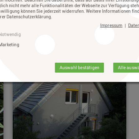
ich nicht mehr alle Funktionalitäten der Webseite zur Verfügung steh
nwilligung können Sie jederzeit widerrufen. Weitere Informationen fin
derbauweise mit Massivholzdecke; der Anbau wurde auf eine Stahlunterkonstruktio
erer Datenschutzerklärung.
hattung des Innenraumes versehen; der komplette Innenausbau erfolgte mit Gipskart
Impressum
Date
|
Notwendig
Marketing
Auswahl bestätigen
Alle ausw